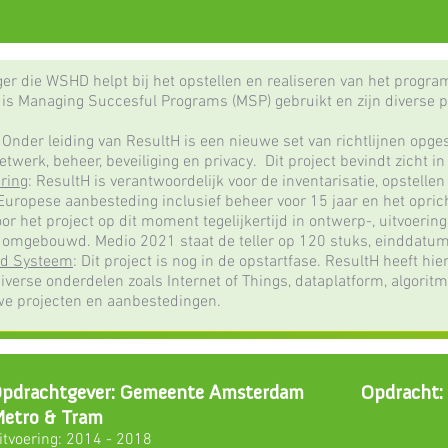
r die WSHD helpt bij het opstellen en realiseren van het prog
s Managing Succesful Programs (MSP) gebruikt en zijn diverse p
: Onder leiding van ResultH is een nieuwe set van richtlijnen opge
etwerk, beheer, beveiliging en privacy. Dit project bevindt zicht in
ring
: ResultH is verantwoordelijk voor de inventarisatie, opstellen
uropese aanbesteding inclusief beheer voor 15 jaar en het oprich
or het project op dit moment tegelijkertijd in ontwerp-, uitvoerin
mgebouwd. Medio 2021 staat de teller op 120 stuks, einddatum 
nd Systeem
: Dit project is nog in de opstartfase. ResultH heeft hier
diverse onderdelen zoals Internet of Things, dataplatform, algoritme
e projecten en aanbestedingen.​
pdrachtgever: Gemeente Amsterdam
Opdracht
etro & Tram
itvoering: 2014 - 2018