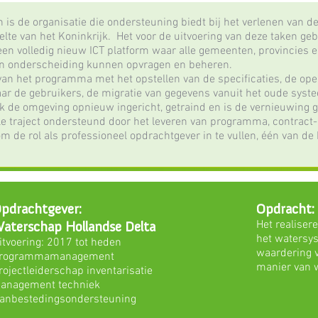
is de organisatie die ondersteuning biedt bij het verlenen van d
lte van het Koninkrijk. Het voor de uitvoering van deze taken ge
een volledig nieuw ICT platform waar alle gemeenten, provincies 
en onderscheiding kunnen opvragen en beheren.
 van het programma met het opstellen van de specificaties, de o
aar de gebruikers, de migratie van gegevens vanuit het oude syst
k de omgeving opnieuw ingericht, getraind en is de vernieuwing g
hele traject ondersteund door het leveren van programma, contract
 om de rol als professioneel opdrachtgever in te vullen, één van d
pdrachtgever:
Opdracht:
aterschap Hollandse Delta
Het realiser
het watersy
itvoering: 2017 tot heden
waardering 
rogrammamanagement
manier van 
rojectleiderschap inventarisatie
anagement techniek
anbestedingsondersteuning