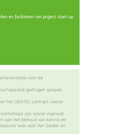
den en faciliteren van project start-up
antwoordelijk voor de
nschappelijk gedragen aanpak,
en het UAV-GC contract, vooral
e workshops zijn vooral ingevuld
ven aan het behoud van kennis en
giesector was voor Van Gelder en