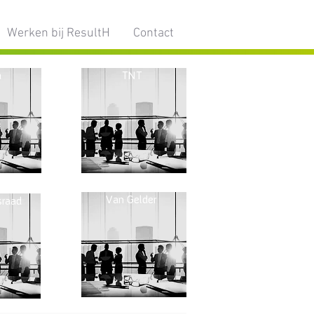
Werken bij ResultH
Contact
a
TNT
Van Gelder
sraad