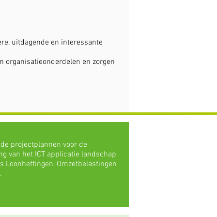
ere, uitdagende en interessante
n organisatieonderdelen en zorgen
 de projectplannen voor de
g van het ICT applicatie landschap
ns Loonheffingen, Omzetbelastingen
 ​