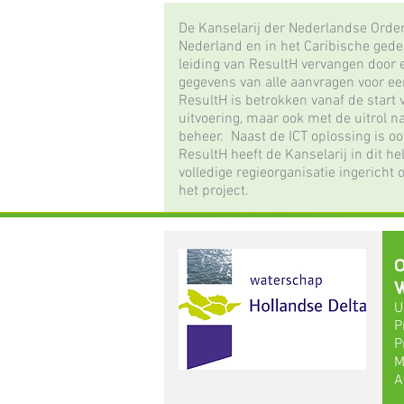
De Kanselarij der Nederlandse Orden 
Nederland en in het Caribische gedee
leiding van ResultH vervangen door 
gegevens van alle aanvragen voor e
ResultH is betrokken vanaf de start
uitvoering, maar ook met de uitrol n
beheer. Naast de ICT oplossing is oo
ResultH heeft de Kanselarij in dit 
volledige regieorganisatie ingericht
het project.
O
W
U
P
P
M
A