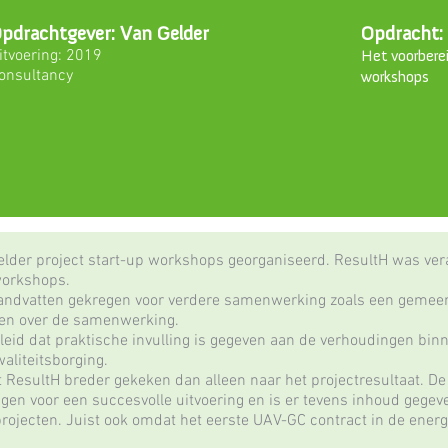
pdrachtgever: Van Gelder
Opdracht:
itvoering: 2019
Het voorberei
onsultancy
workshops
elder project start-up workshops georganiseerd. ResultH was ver
workshops.
andvatten gekregen voor verdere samenwerking zoals een gemee
ken over de samenwerking.
eid dat praktische invulling is gegeven aan de verhoudingen binn
aliteitsborging.
ft ResultH breder gekeken dan alleen naar het projectresultaat. D
en voor een succesvolle uitvoering en is er tevens inhoud gege
gprojecten. Juist ook omdat het eerste UAV-GC contract in de ener