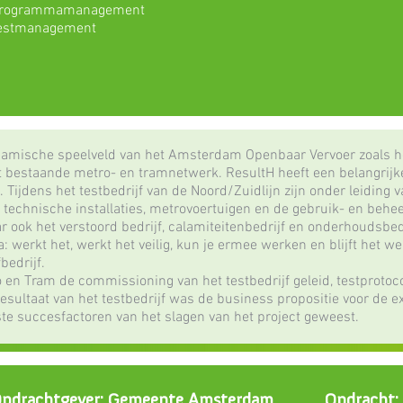
rogrammamanagement
estmanagement
ynamische speelveld van het Amsterdam Openbaar Vervoer zoals h
 bestaande metro- en tramnetwerk. ResultH heeft een belangrijke
 Tijdens het testbedrijf van de Noord/Zuidlijn zijn onder leiding
 technische installaties, metrovoertuigen en de gebruik- en beheero
r ook het verstoord bedrijf, calamiteitenbedrijf en onderhoudsbed
: werkt het, werkt het veilig, kun je ermee werken en blijft het we
bedrijf.
 en Tram de commissioning van het testbedrijf geleid, testprotoco
resultaat van het testbedrijf was de business propositie voor de e
ste succesfactoren van het slagen van het project geweest.
pdrachtgever: Gemeente Amsterdam
Opdracht