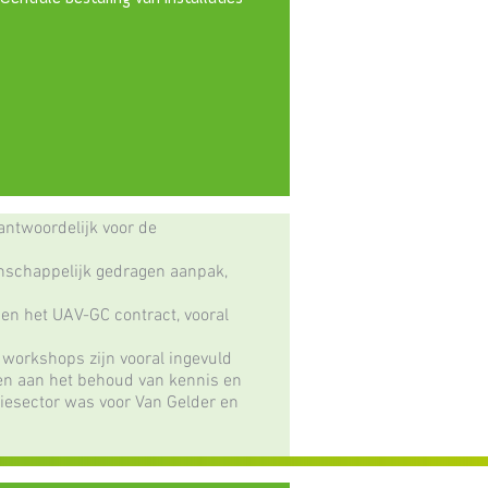
antwoordelijk voor de
nschappelijk gedragen aanpak,
en het UAV-GC contract, vooral
e workshops zijn vooral ingevuld
ven aan het behoud van kennis en
giesector was voor Van Gelder en