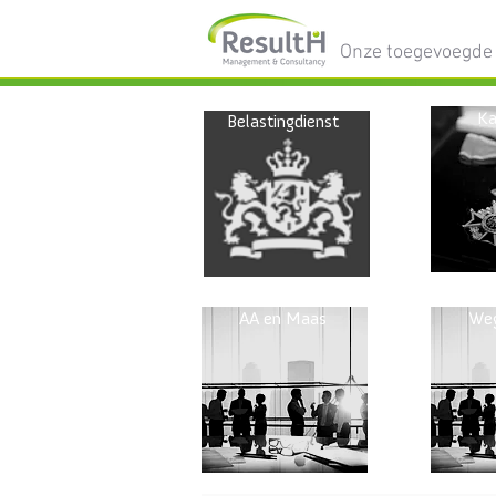
Onze toegevoegde
Ka
Belastingdienst
AA en Maas
Weg