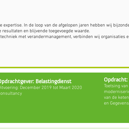
 expertise. In de loop van de afgelopen jaren hebben wij bijzond
e resultaten en blijvende toegevoegde waarde.
 techniek met verandermanagement, verbinden wij organisaties e
Opdracht:
Opdrachtgever: Belastingdienst
Toetsing van
Uitvoering: December 2019 tot Maart 2020
moderniserin
Consultancy
van de kete
en Gegevens.