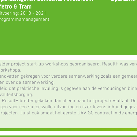
etro & Tram
itvoering: 2018 - 2021
rogrammamanagement
elder project start-up workshops georganiseerd. ResultH was ver
workshops.
andvatten gekregen voor verdere samenwerking zoals een gemee
ken over de samenwerking.
eid dat praktische invulling is gegeven aan de verhoudingen binn
aliteitsborging.
ft ResultH breder gekeken dan alleen naar het projectresultaat. D
en voor een succesvolle uitvoering en is er tevens inhoud gege
gprojecten. Juist ook omdat het eerste UAV-GC contract in de ener