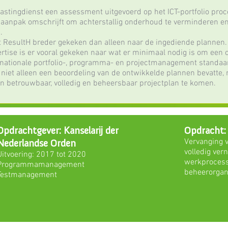
lastingdienst een assessment uitgevoerd op het ICT-portfolio pro
anpak omschrijft om achterstallig onderhoud te verminderen en 
n.
eft ResultH breder gekeken dan alleen naar de ingediende plannen.
pertise is er vooral gekeken naar wat er minimaal nodig is om een
ternationale portfolio-, programma- en projectmanagement standa
 niet alleen een beoordeling van de ontwikkelde plannen bevatte,
een betrouwbaar, volledig en beheersbaar projectplan te komen.
Opdrachtgever: Kanselarij der
Opdracht:
Nederlandse Orden
Vervanging 
volledig ve
Uitvoering: 2017 tot 2020
werkproces
Programmamanagement
beheerorgan
Testmanagement