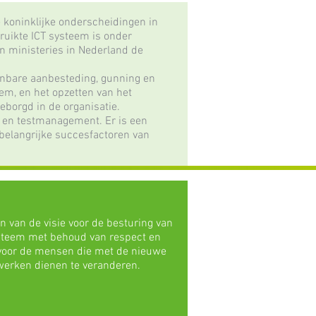
e koninklijke onderscheidingen in
bruikte ICT systeem is onder
en ministeries in Nederland de
penbare aanbesteding, gunning en
eem, en het opzetten van het
eborgd in de organisatie.
- en testmanagement. Er is een
e belangrijke succesfactoren van
en van de visie voor de besturing van
steem met behoud van respect en
voor de mensen die met de nieuwe
werken dienen te veranderen.