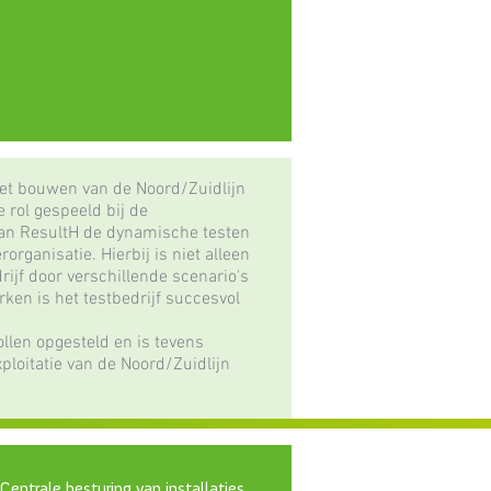
et bouwen van de Noord/Zuidlijn
 rol gespeeld bij de
 van ResultH de dynamische testen
rganisatie. Hierbij is niet alleen
rijf door verschillende scenario's
rken is het testbedrijf succesvol
llen opgesteld en is tevens
xploitatie van de Noord/Zuidlijn
:
Centrale besturing van installaties