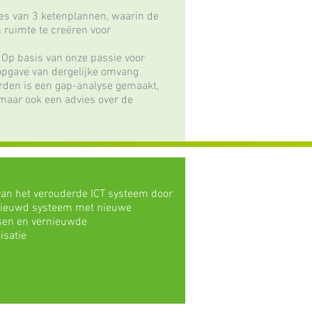
ces van 3 ketenplannen, waarin de
ruimte te creëren voor
 Op basis van onze passie voor
 opgave van dergelijke omvang
arden is een gap-analyse gemaakt,
 maar ook een advies over de
van het verouderde ICT systeem door
rnieuwd systeem met nieuwe
sen en vernieuwde
isatie