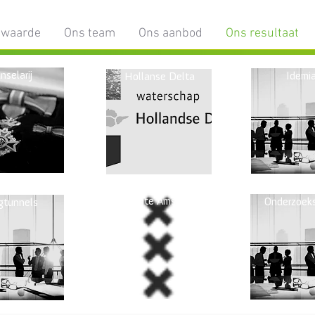
 waarde
Ons team
Ons aanbod
Ons resultaat
nselarij
Idemi
Hollanse Delta
Gemeente Amsterdam
Onderzoek
tunnels